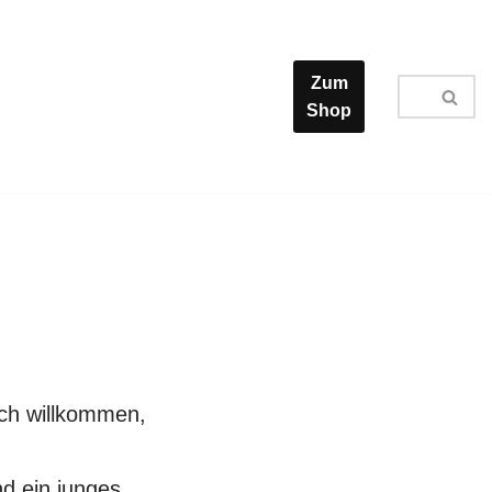
Zum
Shop
ich willkommen,

nd ein junges 