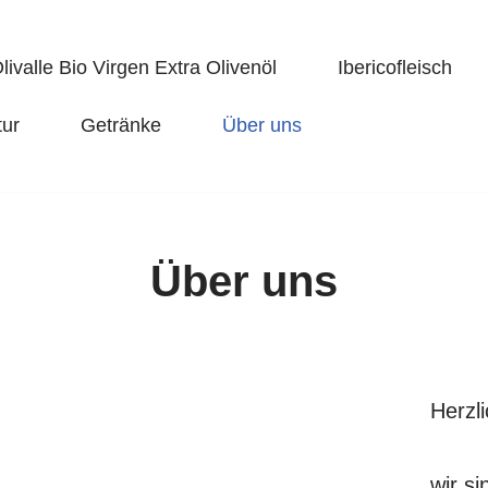
livalle Bio Virgen Extra Olivenöl
Ibericofleisch
tur
Getränke
Über uns
Über uns
Herzl
wir si