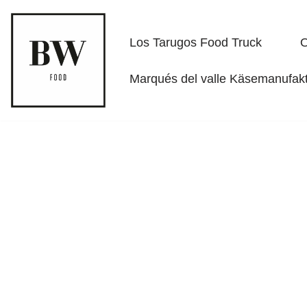
Zum
Los Tarugos Food Truck
O
Inhalt
springen
Marqués del valle Käsemanufak