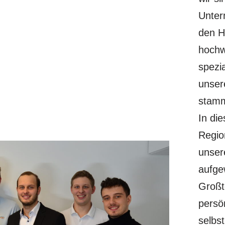
Unter
den H
hochw
spezia
unser
stamm
In die
Regio
unser
aufge
Großt
persö
selbst