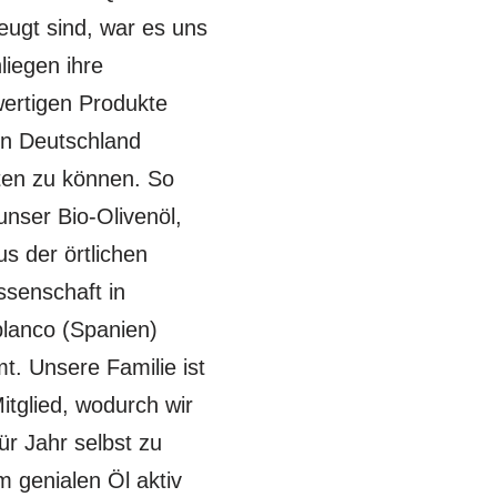
eugt sind, war es uns 
liegen ihre 
ertigen Produkte 
in Deutschland 
ten zu können. So 
nser Bio-Olivenöl, 
s der örtlichen 
senschaft in 
lanco (Spanien) 
t. Unsere Familie ist 
itglied, wodurch wir 
ür Jahr selbst zu 
 genialen Öl aktiv 