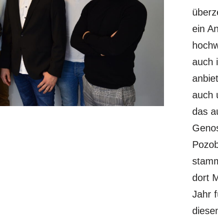
überz
ein An
hochw
auch 
anbie
auch u
das au
Genos
Pozob
stamm
dort M
Jahr f
diesem